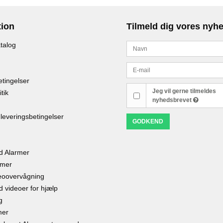
tion
Tilmeld dig vores nyh
talog
tingelser
Jeg vil gerne tilmeldes
tik
nyhedsbrevet
 leveringsbetingelser
GODKEND
d Alarmer
rmer
eoovervågning
 videoer for hjælp
g
mer