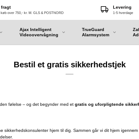
 fragt
Levering
 køb over 750,- kr. M. GLS & POSTNORD
1-5 hverdage
Ajax Intelligent
TrueGuard
Za
Videoovervågning
Alarmsystem
Ad
Bestil et gratis sikkerhedstjek
 den følelse – og det begynder med et
gratis og uforpligtende sikke
arne sikkerhedskonsulenter hjem til dig. Sammen går vi dit hjem igenne
delser.