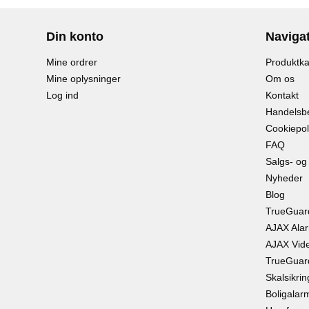
Din konto
Naviga
Mine ordrer
Produktka
Mine oplysninger
Om os
Log ind
Kontakt
Handelsbe
Cookiepoli
FAQ
Salgs- og
Nyheder
Blog
TrueGuar
AJAX Ala
AJAX Vid
TrueGuard
Skalsikrin
Boligalar