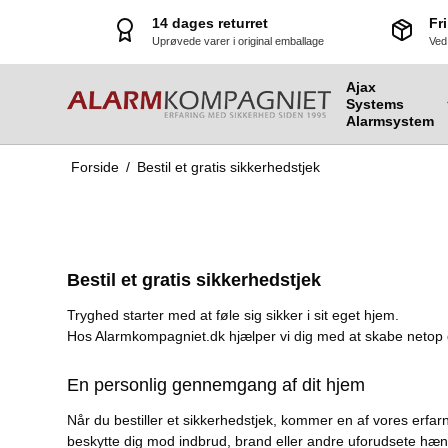
14 dages returret
Fri
Uprøvede varer i original emballage
Ved
Ajax
Systems
Alarmsystem
Forside
/
Bestil et gratis sikkerhedstjek
Ajax Bulletcam
Bestil et gratis sikkerhedstjek
Ajax Turrretcam
Tryghed starter med at føle sig sikker i sit eget hjem.
Ajax Domecam Mini
Hos Alarmkompagniet.dk hjælper vi dig med at skabe netop
Ajax HL Kamera
En personlig gennemgang af dit hjem
Ajax Indoorcam
Når du bestiller et sikkerhedstjek, kommer en af vores erf
Ajax Junction Box
beskytte dig mod indbrud, brand eller andre uforudsete hæn