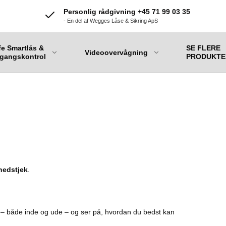
Personlig rådgivning +45 71 99 03 35
- En del af Wegges Låse & Sikring ApS
fe Smartlås &
SE FLERE
Videoovervågning
gangskontrol
PRODUKTE
rhedstjek
.
m – både inde og ude – og ser på, hvordan du bedst kan