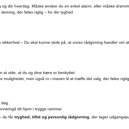
i dig og din hverdag. Måske ønsker du en enkel alarm, eller måske d
øsning, der føles rigtig – for din tyghed.
n sikkerhed – Du skal kunne stole på, at vores rådgivning handler om at
 at vide, at du og dine kære er beskyttet.
e muligheder, men også ro i maven til at træffe det valg, der føles rigtig
i dag.
 gennemgå dit hjem i trygge rammer.
– du får
tryghed, tillid og personlig rådgivning
, der tager udgangspun