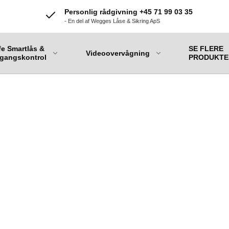
Personlig rådgivning +45 71 99 03 35
- En del af Wegges Låse & Sikring ApS
fe Smartlås &
SE FLERE
Videoovervågning
gangskontrol
PRODUKTE