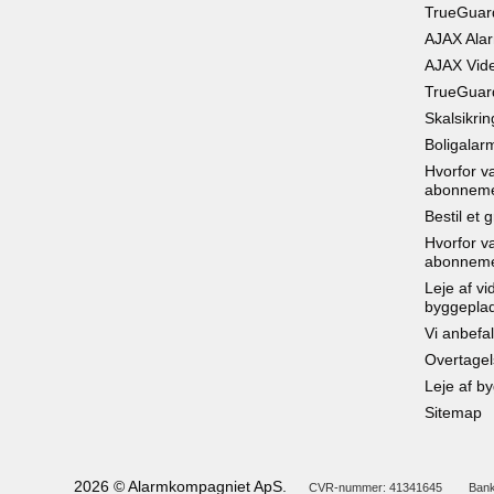
TrueGuar
AJAX Ala
AJAX Vid
TrueGuard
Skalsikrin
Boligalar
Hvorfor v
abonnem
Bestil et 
Hvorfor v
abonnem
Leje af vi
byggepla
Vi anbefa
Overtagel
Leje af b
Sitemap
2026 © Alarmkompagniet ApS.
CVR-nummer: 41341645
Bank