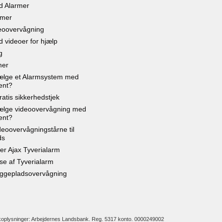
d Alarmer
rmer
eoovervågning
 videoer for hjælp
g
mer
ælge et Alarmsystem med
ent?
gratis sikkerhedstjek
ælge videoovervågning med
ent?
deoovervågningstårne til
ds
ler Ajax Tyverialarm
se af Tyverialarm
yggepladsovervågning
oplysninger: Arbejdernes Landsbank. Reg. 5317 konto. 0000249002