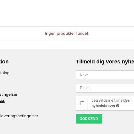
Ingen produkter fundet.
tion
Tilmeld dig vores nyh
talog
tingelser
Jeg vil gerne tilmeldes
tik
nyhedsbrevet
 leveringsbetingelser
GODKEND