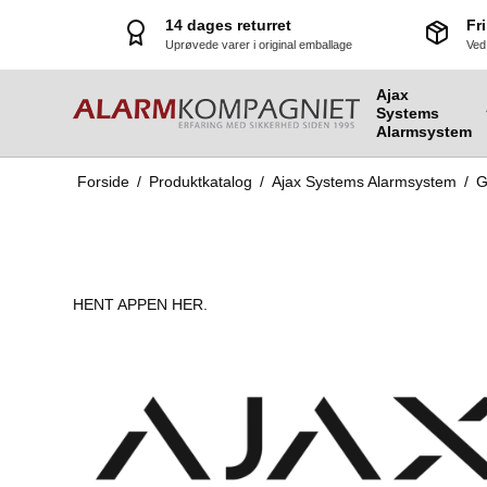
14 dages returret
Fri
Uprøvede varer i original emballage
Ved
Ajax
Systems
Alarmsystem
Forside
/
Produktkatalog
/
Ajax Systems Alarmsystem
/
G
Ajax Bulletcam
HENT APPEN HER.
Ajax Turrretcam
Ajax Domecam Mini
Ajax HL Kamera
Ajax Indoorcam
Ajax Junction Box