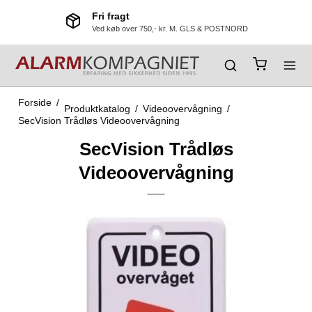
Fri fragt
Ved køb over 750,- kr. M. GLS & POSTNORD
Forside
/
Produktkatalog
/
Videoovervågning
/
SecVision Trådløs Videoovervågning
SecVision Trådløs
Videoovervågning