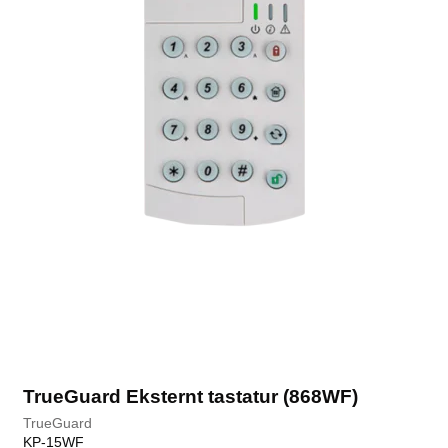
TrueGuard Eksternt tastatur (868WF)
TrueGuard
KP-15WF