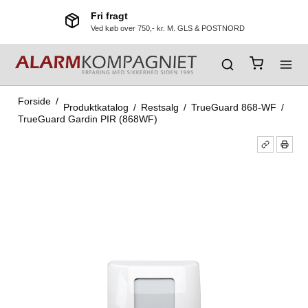
Fri fragt
Ved køb over 750,- kr. M. GLS & POSTNORD
Forside
/
Produktkatalog
/
Restsalg
/
TrueGuard 868-WF
/
TrueGuard Gardin PIR (868WF)