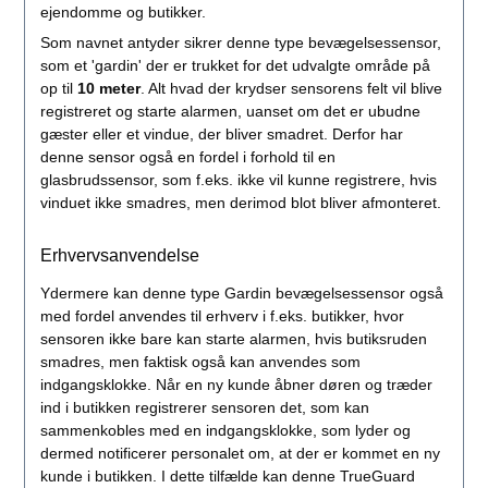
ejendomme og butikker.
Som navnet antyder sikrer denne type bevægelsessensor,
som et 'gardin' der er trukket for det udvalgte område på
op til
10 meter
. Alt hvad der krydser sensorens felt vil blive
registreret og starte alarmen, uanset om det er ubudne
gæster eller et vindue, der bliver smadret. Derfor har
denne sensor også en fordel i forhold til en
glasbrudssensor, som f.eks. ikke vil kunne registrere, hvis
vinduet ikke smadres, men derimod blot bliver afmonteret.
Erhvervsanvendelse
Ydermere kan denne type Gardin bevægelsessensor også
med fordel anvendes til erhverv i f.eks. butikker, hvor
sensoren ikke bare kan starte alarmen, hvis butiksruden
smadres, men faktisk også kan anvendes som
indgangsklokke. Når en ny kunde åbner døren og træder
ind i butikken registrerer sensoren det, som kan
sammenkobles med en indgangsklokke, som lyder og
dermed notificerer personalet om, at der er kommet en ny
kunde i butikken. I dette tilfælde kan denne TrueGuard