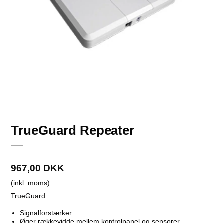
TrueGuard Repeater
967,00 DKK
(inkl. moms)
TrueGuard
Signalforstærker
Øger rækkevidde mellem kontrolpanel og sensorer