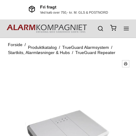
Fri fragt
Ved køb over 750,- kr. M. GLS & POSTNORD
Forside
/
Produktkatalog
/
TrueGuard Alarmsystem
/
Startkits, Alarmløsninger & Hubs
/
TrueGuard Repeater