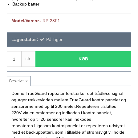
Backup batteri
Model/Varenr.:
RP-23F1
Lagerstatus:
På lager
KØB
stk.
Beskrivelse
Denne TrueGuard repeater forstærker det trådløse signal
og øger rækkevidden mellem TrueGuard kontrolpanelet og
sensorerne med op til 200 meter.Repeateren tilsluttes
220V via en omformer og indkodes i kontrolpanelet,
hvorefter op til 20 sensorer kan indkodes i
repeateren.Ligesom kontrolpanelet er repeateren udstyret
med et backupbatteri, som i tilfælde af strømsvigt vil holde