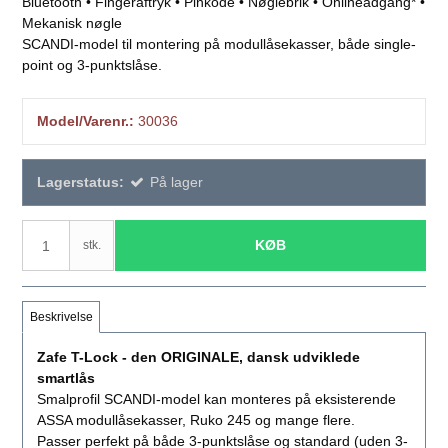
Bluetooth • Fingeraftryk • Pinkode • Nøglebrik • Onlineadgang* •
Mekanisk nøgle
SCANDI-model til montering på modullåsekasser, både single-
point og 3-punktslåse.
Model/Varenr.:
30036
Lagerstatus:
På lager
KØB
stk.
Beskrivelse
Zafe T-Lock - den ORIGINALE, dansk udviklede
smartlås
Smalprofil SCANDI-model kan monteres på eksisterende
ASSA modullåsekasser, Ruko 245 og mange flere.
Passer perfekt på både 3-punktslåse og standard (uden 3-