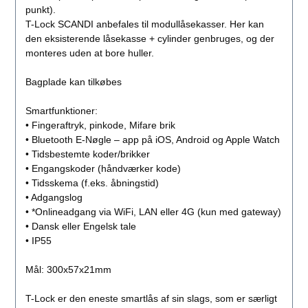
punkt).
T-Lock SCANDI anbefales til modullåsekasser. Her kan
den eksisterende låsekasse + cylinder genbruges, og der
monteres uden at bore huller.
Bagplade kan tilkøbes
Smartfunktioner:
• Fingeraftryk, pinkode, Mifare brik
• Bluetooth E-Nøgle – app på iOS, Android og Apple Watch
• Tidsbestemte koder/brikker
• Engangskoder (håndværker kode)
• Tidsskema (f.eks. åbningstid)
• Adgangslog
• *Onlineadgang via WiFi, LAN eller 4G (kun med gateway)
• Dansk eller Engelsk tale
• IP55
Mål: 300x57x21mm
T-Lock er den eneste smartlås af sin slags, som er særligt